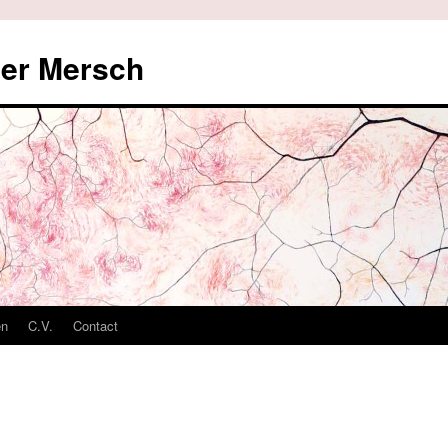
der Mersch
en
C.V.
Contact