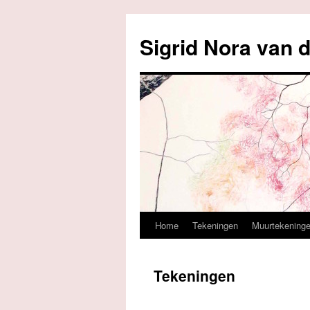
Sigrid Nora van 
Home
Tekeningen
Muurtekening
Ga
naar
Tekeningen
de
inhoud